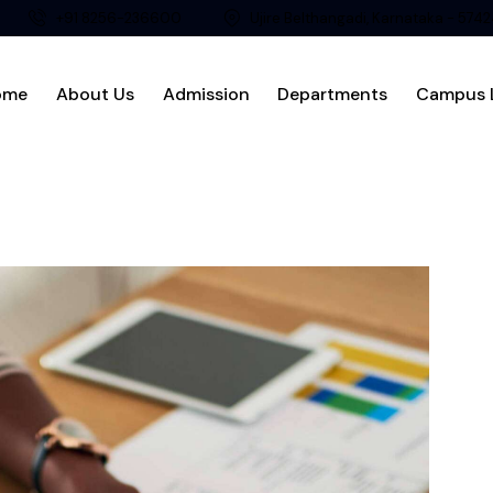
+91 8256-236600
Ujire Belthangadi, Karnataka - 574
ome
About Us
Admission
Departments
Campus L